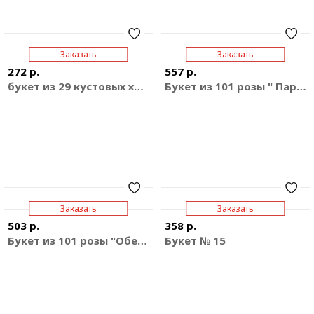
Заказать
Заказать
Отправить ссылку на
Отправить ссылку на
272 р.
557 р.
приложение
приложение
букет из 29 кустовых хризантем
Букет из 101 розы " Парижский шик"
Заказать
Заказать
Отправить ссылку на
Отправить ссылку на
503 р.
358 р.
приложение
приложение
Букет из 101 розы "Обещание любви"
Букет № 15