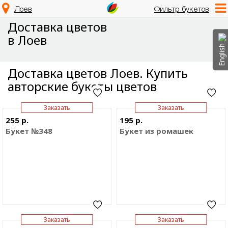
Лоев
Фильтр букетов
Доставка цветов
в Лоев
English
Доставка цветов Лоев. Купить
авторские букеты цветов
Заказать
Заказать
Отправить ссылку на
Отправить ссылку на
255 р.
195 р.
приложение
приложение
Букет №348
Букет из ромашек
Заказать
Заказать