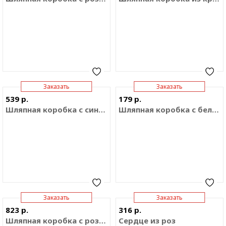
Заказать
Заказать
Отправить ссылку на
Отправить ссылку на
539 р.
179 р.
приложение
приложение
Шляпная коробка с синими розами
Шляпная коробка с белой гипсофилой
Заказать
Заказать
Отправить ссылку на
Отправить ссылку на
823 р.
316 р.
приложение
приложение
Шляпная коробка с розами "ДНК страсти"
Сердце из роз