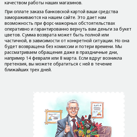
качеством работы наших магазинов.
При оплате заказа банковской картой ваши средства
замораживаются на нашем сайте. Это дает нам
возможность при форс-мажорных обстоятельствах
оперативно и гарантированно вернуть вам деньги за букет
цветов. Сумма возврата может быть полной или
частичной, в зависимости от конкретной ситуации. Но она
будет возвращена без комиссии и потери времени. Мы
рассматриваем обращения даже в праздничные дни,
например 14 февраля или 8 марта. Если вдруг возникла
претензия, вы можете обратиться с ней в течение
ближайших трех дней.