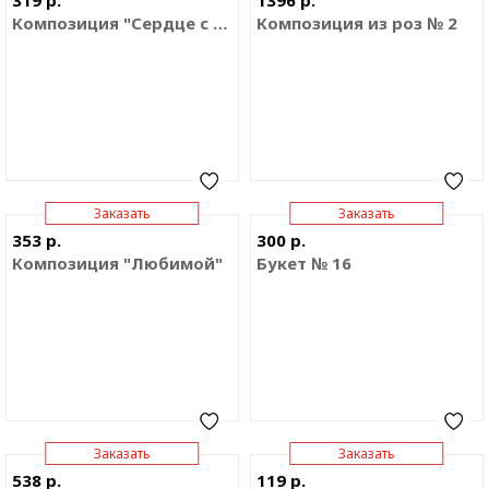
319 р.
1396 р.
приложение
приложение
Композиция "Сердце с клубникой"
Композиция из роз № 2
Заказать
Заказать
Отправить ссылку на
Отправить ссылку на
353 р.
300 р.
приложение
приложение
Композиция "Любимой"
Букет № 16
Заказать
Заказать
Отправить ссылку на
Отправить ссылку на
538 р.
119 р.