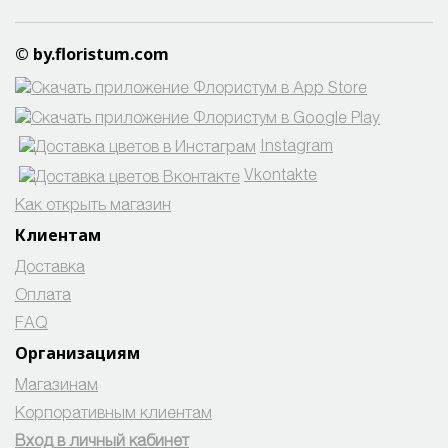
© by.floristum.com
Instagram
Vkontakte
Как открыть магазин
Клиентам
Доставка
Оплата
FAQ
Организациям
Магазинам
Корпоративным клиентам
Вход в личный кабинет