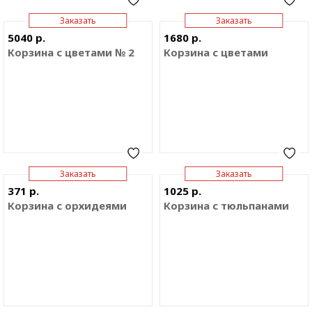
Заказать
Заказать
Отправить ссылку на
Отправить ссылку на
5040 р.
1680 р.
приложение
приложение
Корзина с цветами № 2
Корзина с цветами
Заказать
Заказать
Отправить ссылку на
Отправить ссылку на
371 р.
1025 р.
приложение
приложение
Корзина с орхидеями
Корзина с тюльпанами