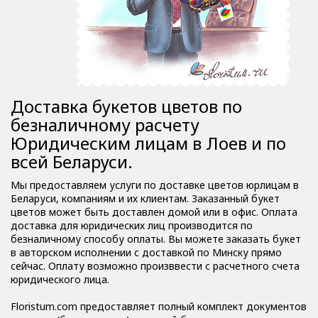
Доставка букетов цветов по
безналичному расчету
Юридическим лицам в Лоев и по
всей Беларуси.
Мы предоставляем услуги по доставке цветов юрлицам в
Беларуси, компаниям и их клиентам. Заказанный букет
цветов может быть доставлен домой или в офис. Оплата
доставка для юридических лиц производится по
безналичному способу оплаты. Вы можете заказать букет
в авторском исполнении с доставкой по Минску прямо
сейчас. Оплату возможно произввести с расчетного счета
юридического лица.
Floristum.com предоставляет полный комплект документов