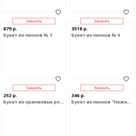
Заказать
Заказать
Отправить ссылку на
Отправить ссылку на
879 р.
3518 р.
приложение
приложение
Букет из пионов № 7
Букет из пионов № 6
Заказать
Заказать
Отправить ссылку на
Отправить ссылку на
252 р.
346 р.
приложение
приложение
Букет из оранжевых роз № 2
Букет из пионов "Нежные чувства"