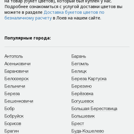
на товар (букет цветов), который был куплен у нас.
Подробнее ознакомиться с услугой доставки цветов вы
можете в разделе
Доставка букетов цветов по
безналичному расчету
в Лоев на нашем сайте.
Популярные города:
Антополь
Барань
Асеньковичи
Бегомль
Барановичи
Белицк
Белоозерск
Береза Картуска
Белыничи
Березино
Береза
Берёзовка
Бешенковичи
Богушевск
Бобр
Большая Берестовица
Бобруйск
Большевик
Борисов
Брест
Брагин
Буда-Кошелево