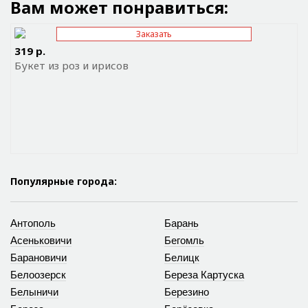
Вам может понравиться:
Заказать
Отправить ссылку на приложение
319 р.
Букет из роз и ирисов
Популярные города:
Антополь
Барань
Асеньковичи
Бегомль
Барановичи
Белицк
Белоозерск
Береза Картуска
Белыничи
Березино