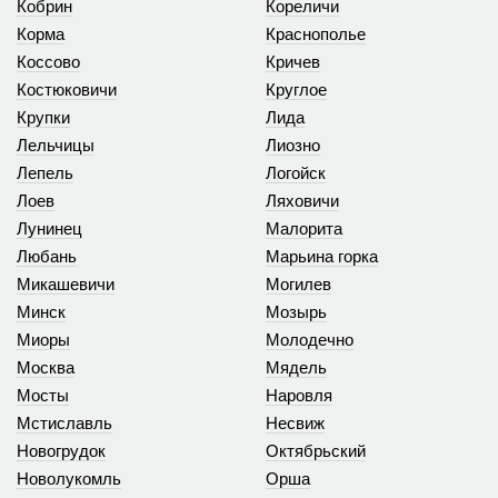
Кобрин
Кореличи
Корма
Краснополье
Коссово
Кричев
Костюковичи
Круглое
Крупки
Лида
Лельчицы
Лиозно
Лепель
Логойск
Лоев
Ляховичи
Лунинец
Малорита
Любань
Марьина горка
Микашевичи
Могилев
Минск
Мозырь
Миоры
Молодечно
Москва
Мядель
Мосты
Наровля
Мстиславль
Несвиж
Новогрудок
Октябрьский
Новолукомль
Орша