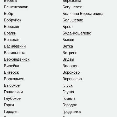
Береза
Берёзовка
Бешенковичи
Богушевск
Бобр
Большая Берестовица
Бобруйск
Большевик
Борисов
Брест
Брагин
Буда-Кошелево
Браслав
Быхов
Василевичи
Ветка
Васильевка
Ветрино
Верхнедвинск
Видзы
Вилейка
Воложин
Витебск
Вороново
Волковыск
Воропаево
Высокое
Глуск
Ганцевичи
Глуша
Глубокое
Гомель
Горки
Городок
Городея
Гродзянка