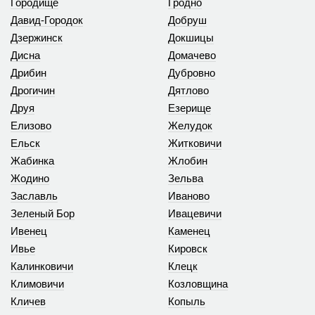
Городище
Гродно
Давид-Городок
Добруш
Дзержинск
Докшицы
Дисна
Домачево
Дрибин
Дубровно
Дрогичин
Дятлово
Друя
Езерище
Елизово
Желудок
Ельск
Житковичи
Жабинка
Жлобин
Жодино
Зельва
Заславль
Иваново
Зеленый Бор
Ивацевичи
Ивенец
Каменец
Ивье
Кировск
Калинковичи
Клецк
Климовичи
Козловщина
Кличев
Копыль