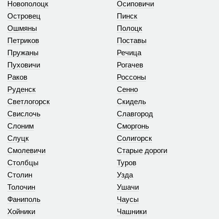
Новополоцк
Осиповичи
Островец
Пинск
Ошмяны
Полоцк
Петриков
Поставы
Пружаны
Речица
Пуховичи
Рогачев
Раков
Россоны
Руденск
Сенно
Светлогорск
Скидель
Свислочь
Славгород
Слоним
Сморгонь
Слуцк
Солигорск
Смолевичи
Старые дороги
Столбцы
Туров
Столин
Узда
Толочин
Ушачи
Фаниполь
Чаусы
Хойники
Чашники