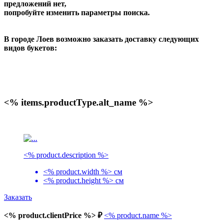
предложений нет,
попробуйте изменить параметры поиска.
В городе Лоев возможно заказать доставку следующих
видов букетов:
<% items.productType.alt_name %>
<% product.description %>
<% product.width %> см
<% product.height %> см
Заказать
<% product.clientPrice %> ₽
<% product.name %>