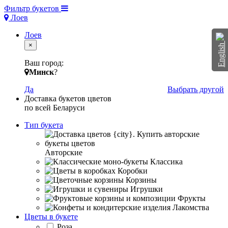
Фильтр букетов
Лоев
Лоев
×
English
Ваш город:
Минск
?
Да
Выбрать другой
Доставка букетов цветов
по всей Беларуси
Тип букета
Авторские
Классика
Коробки
Корзины
Игрушки
Фрукты
Лакомства
Цветы в букете
Роза