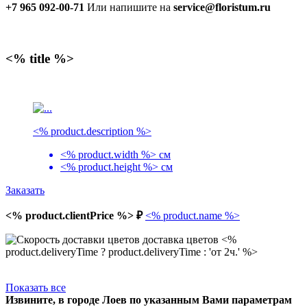
+7 965 092-00-71
Или напишите на
service@floristum.ru
<% title %>
<% product.description %>
<% product.width %> см
<% product.height %> см
Заказать
<% product.clientPrice %> ₽
<% product.name %>
доставка цветов <%
product.deliveryTime ? product.deliveryTime : 'от 2ч.' %>
Показать все
Извините, в городе Лоев по указанным Вами параметрам