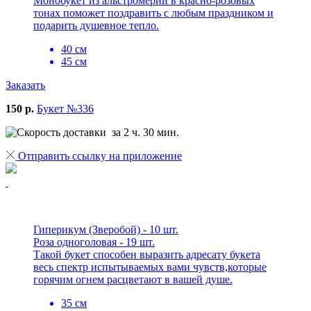
Монобукет из альстромерий в красно-розовых
тонах поможет поздравить с любым праздником и
подарить душевное тепло.
40 см
45 см
Заказать
150 р.
Букет №336
за 2 ч. 30 мин.
Отправить ссылку на приложение
Гиперикум (Зверобой) - 10 шт.
Роза одноголовая - 19 шт.
Такой букет способен выразить адресату букета
весь спектр испытываемых вами чувств,которые
горячим огнем расцветают в вашей душе.
35 см