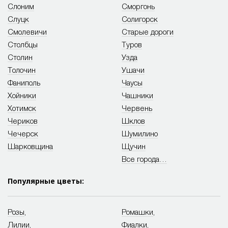
Слоним
Сморгонь
Слуцк
Солигорск
Смолевичи
Старые дороги
Столбцы
Туров
Столин
Узда
Толочин
Ушачи
Фаниполь
Чаусы
Хойники
Чашники
Хотимск
Червень
Чериков
Шклов
Чечерск
Шумилино
Шарковщина
Щучин
Все города…
Популярные цветы:
Розы
,
Ромашки
,
Лилии
,
Фиалки
,