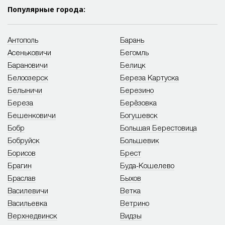
Популярные города:
Антополь
Барань
Асеньковичи
Бегомль
Барановичи
Белицк
Белоозерск
Береза Картуска
Белыничи
Березино
Береза
Берёзовка
Бешенковичи
Богушевск
Бобр
Большая Берестовица
Бобруйск
Большевик
Борисов
Брест
Брагин
Буда-Кошелево
Браслав
Быхов
Василевичи
Ветка
Васильевка
Ветрино
Верхнедвинск
Видзы