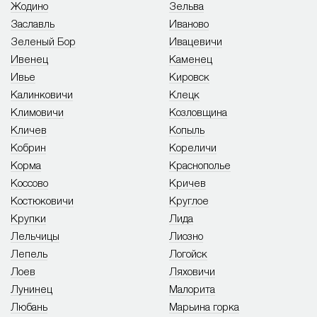
Жодино
Зельва
Заславль
Иваново
Зеленый Бор
Ивацевичи
Ивенец
Каменец
Ивье
Кировск
Калинковичи
Клецк
Климовичи
Козловщина
Кличев
Копыль
Кобрин
Кореличи
Корма
Краснополье
Коссово
Кричев
Костюковичи
Круглое
Крупки
Лида
Лельчицы
Лиозно
Лепель
Логойск
Лоев
Ляховичи
Лунинец
Малорита
Любань
Марьина горка