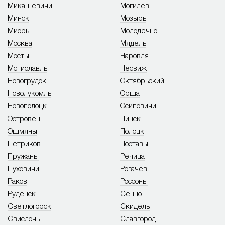
Микашевичи
Могилев
Минск
Мозырь
Миоры
Молодечно
Москва
Мядель
Мосты
Наровля
Мстиславль
Несвиж
Новогрудок
Октябрьский
Новолукомль
Орша
Новополоцк
Осиповичи
Островец
Пинск
Ошмяны
Полоцк
Петриков
Поставы
Пружаны
Речица
Пуховичи
Рогачев
Раков
Россоны
Руденск
Сенно
Светлогорск
Скидель
Свислочь
Славгород