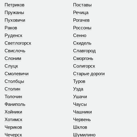
Петриков
Поставы
Пружаны
Речица
Пуховичи
Рогачев
Раков
Россоны
Руденск
Сенно
Светлогорск
Скидель
Свислочь
Славгород
Слоним
Сморгонь
Слуцк
Солигорск
Смолевичи
Старые дороги
Столбцы
Туров
Столин
Узда
Толочин
Ушачи
Фаниполь
Чаусы
Хойники
Чашники
Хотимск
Червень
Чериков
Шклов
Чечерск
Шумилино