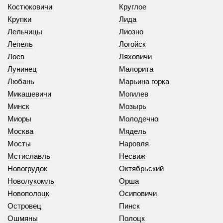
Костюковичи
Круглое
Крупки
Лида
Лельчицы
Лиозно
Лепель
Логойск
Лоев
Ляховичи
Лунинец
Малорита
Любань
Марьина горка
Микашевичи
Могилев
Минск
Мозырь
Миоры
Молодечно
Москва
Мядель
Мосты
Наровля
Мстиславль
Несвиж
Новогрудок
Октябрьский
Новолукомль
Орша
Новополоцк
Осиповичи
Островец
Пинск
Ошмяны
Полоцк