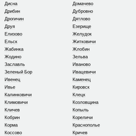
Дисна
Домачево
Дрибин
Дубровно
Дрогичин
Дятлово
Друя
Езерище
Елизово
Желудок
Ельск
Житковичи
Жабинка
Жлобин
Жодино
Зельва
Заславль
Иваново
Зеленый Бор
Ивацевичи
Ивенец
Каменец
Ивье
Кировск
Калинковичи
Клецк
Климовичи
Козловщина
Кличев
Копыль
Кобрин
Кореличи
Корма
Краснополье
Коссово
Кричев