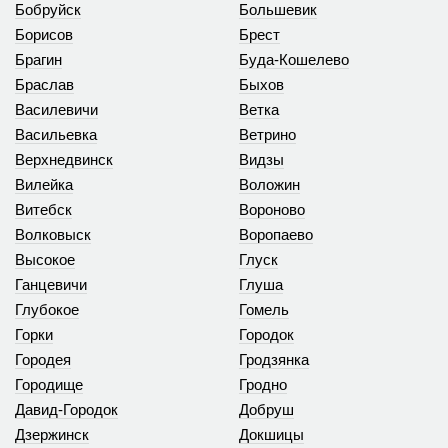
Бобруйск
Большевик
Борисов
Брест
Брагин
Буда-Кошелево
Браслав
Быхов
Василевичи
Ветка
Васильевка
Ветрино
Верхнедвинск
Видзы
Вилейка
Воложин
Витебск
Вороново
Волковыск
Воропаево
Высокое
Глуск
Ганцевичи
Глуша
Глубокое
Гомель
Горки
Городок
Городея
Гродзянка
Городище
Гродно
Давид-Городок
Добруш
Дзержинск
Докшицы