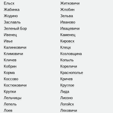
Ельск
Житковичи
Жабинка
Жлобин
Жодино
Зельва
Заславль
Иваново
Зеленый Бор
Ивацевичи
Ивенец
Каменец
Ивье
Кировск
Калинковичи
Клецк
Климовичи
Козловщина
Кличев
Копыль
Кобрин
Кореличи
Корма
Краснополье
Коссово
Кричев
Костюковичи
Круглое
Крупки
Лида
Лельчицы
Лиозно
Лепель
Логойск
Лоев
Ляховичи