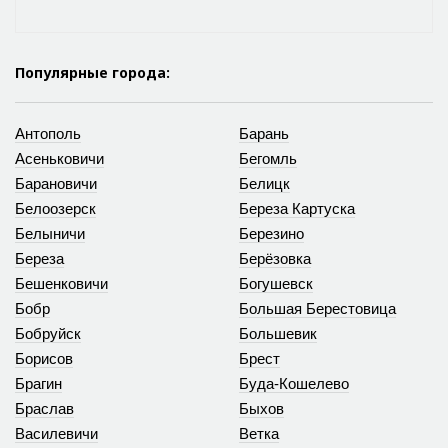
Популярные города:
Антополь
Барань
Асеньковичи
Бегомль
Барановичи
Белицк
Белоозерск
Береза Картуска
Белыничи
Березино
Береза
Берёзовка
Бешенковичи
Богушевск
Бобр
Большая Берестовица
Бобруйск
Большевик
Борисов
Брест
Брагин
Буда-Кошелево
Браслав
Быхов
Василевичи
Ветка