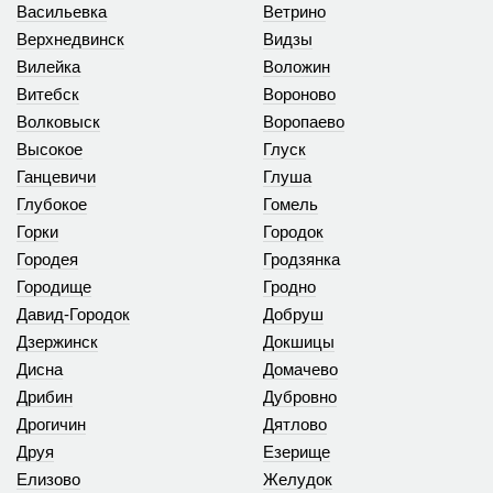
Васильевка
Ветрино
Верхнедвинск
Видзы
Вилейка
Воложин
Витебск
Вороново
Волковыск
Воропаево
Высокое
Глуск
Ганцевичи
Глуша
Глубокое
Гомель
Горки
Городок
Городея
Гродзянка
Городище
Гродно
Давид-Городок
Добруш
Дзержинск
Докшицы
Дисна
Домачево
Дрибин
Дубровно
Дрогичин
Дятлово
Друя
Езерище
Елизово
Желудок