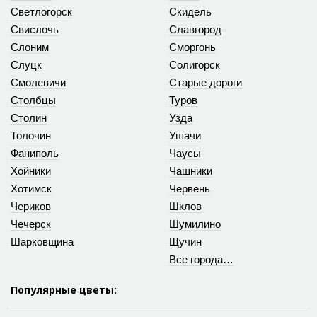
Светлогорск
Скидель
Свислочь
Славгород
Слоним
Сморгонь
Слуцк
Солигорск
Смолевичи
Старые дороги
Столбцы
Туров
Столин
Узда
Толочин
Ушачи
Фаниполь
Чаусы
Хойники
Чашники
Хотимск
Червень
Чериков
Шклов
Чечерск
Шумилино
Шарковщина
Щучин
Все города…
Популярные цветы: