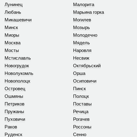
Лунинец
Малорита
Любань
Марьина горка
Микашевичи
Могилев
Минск
Мозырь
Миоры
Молодечно
Москва
Мядель
Мосты
Наровля
Мстиславль
Несвиж
Новогрудок
Октябрьский
Новолукомль
Орша
Новополоцк
Осиповичи
Островец
Пинск
Ошмяны
Полоцк
Петриков
Поставы
Пружаны
Речица
Пуховичи
Рогачев
Раков
Россоны
Руденск
Сенно