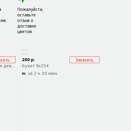
а
Пожалуйста,
оставьте
елю
отзыв о
доставке
цветов
ожение
Отправить ссылку на приложение
Отправи
200 р.
183 р.
азать
Заказать
Букет из эустомы "Созвездие девы"
Букет №254
за 2 ч. 30 мин.
за 2 ч. 3