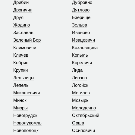
Дрибин
Дубровно
Дрогичин
Дятлово
Друя
Езерище
Жодино
Зельва
Заславль
Иваново
Зеленый Бор
Ивацевичи
Климовичи
Козловщина
Кличев
Копыль
Кобрин
Кореличи
Крупки
Лида
Лельчицы
Лиозно
Лепель
Логойск
Микашевичи
Могилев
Минск
Мозырь
Миоры
Молодечно
Новогрудок
Октябрьский
Новолукомль
Орша
Новополоцк
Осиповичи