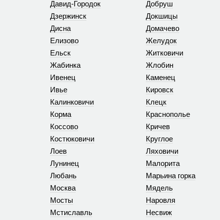
Давид-Городок
Добруш
Дзержинск
Докшицы
Дисна
Домачево
Елизово
Желудок
Ельск
Житковичи
Жабинка
Жлобин
Ивенец
Каменец
Ивье
Кировск
Калинковичи
Клецк
Корма
Краснополье
Коссово
Кричев
Костюковичи
Круглое
Лоев
Ляховичи
Лунинец
Малорита
Любань
Марьина горка
Москва
Мядель
Мосты
Наровля
Мстиславль
Несвиж