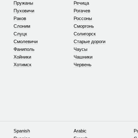
Пружаны
Речица
Пуховичи
Рогачев
Раков
Россоны
Слоним
Сморгонь
Слуцк
Солигорск
Смолевичи
Старые дороги
Фаниполь
Чаусы
Хойники
Чашники
Хотимск
Червень
Spanish
Arabic
P