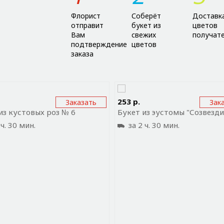
Флорист
Соберёт
Доставк
отправит
букет из
цветов
Вам
свежих
получат
подтверждение
цветов
заказа
равить ссылку на приложение
Отправить ссылку на прил
253 р.
Заказать
Зак
из кустовых роз № 6
ч. 30 мин.
за 2 ч. 30 мин.