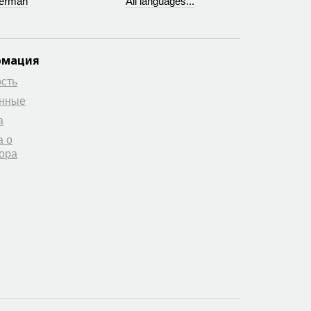
erman
All languages...
рмация
сть
анные
а
а о
ора