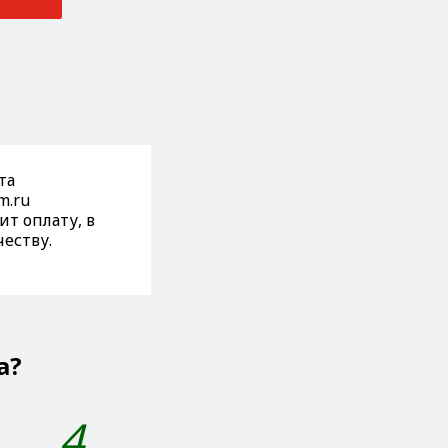
та
m.ru
т оплату, в
честву.
а?
4