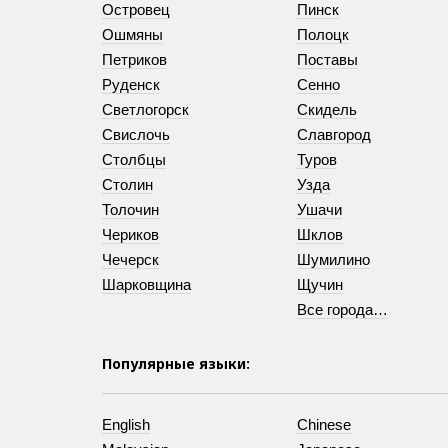
Островец
Пинск
Ошмяны
Полоцк
Петриков
Поставы
Руденск
Сенно
Светлогорск
Скидель
Свислочь
Славгород
Столбцы
Туров
Столин
Узда
Толочин
Ушачи
Чериков
Шклов
Чечерск
Шумилино
Шарковщина
Щучин
Все города…
Популярные языки:
English
Chinese