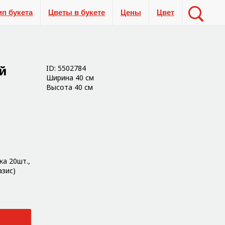
ип букета
Цветы в букете
Цены
Цвет
й
ID: 5502784
Ширина 40 см
Высота 40 см
ка 20шт.,
азис)