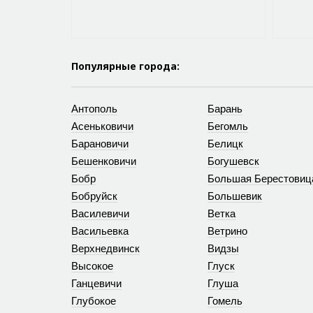
Популярные города:
Антополь
Барань
Асеньковичи
Бегомль
Барановичи
Белицк
Бешенковичи
Богушевск
Бобр
Большая Берестовиц
Бобруйск
Большевик
Василевичи
Ветка
Васильевка
Ветрино
Верхнедвинск
Видзы
Высокое
Глуск
Ганцевичи
Глуша
Глубокое
Гомель