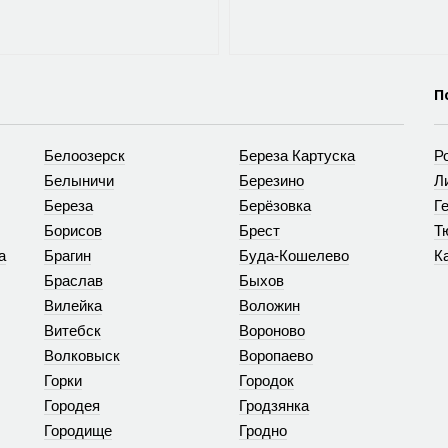
П
Белоозерск
Береза Картуска
Р
Белыничи
Березино
Л
Береза
Берёзовка
Г
Борисов
Брест
Т
а
Брагин
Буда-Кошелево
К
Браслав
Быхов
Вилейка
Воложин
Витебск
Вороново
Волковыск
Воропаево
Горки
Городок
Городея
Гродзянка
Городище
Гродно