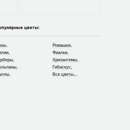
опулярные цветы:
озы
,
Ромашки
,
илии
,
Фиалки
,
ерберы
,
Хризантемы
,
юльпаны
,
Гибискус
,
аллы
,
Все цветы...