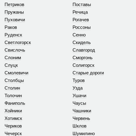
Петриков
Поставы
Пружаны
Речица
Пуховичи
Рогачев
Раков
Россоны
Руденск
Сенно
Светлогорск
Скидель
Свислочь
Славгород
Слоним
Сморгонь
Слуцк
Солигорск
Смолевичи
Старые дороги
Столбцы
Туров
Столин
Узда
Толочин
Ушачи
Фаниполь
Чаусы
Хойники
Чашники
Хотимск
Червень
Чериков
Шклов
Чечерск
Шумилино