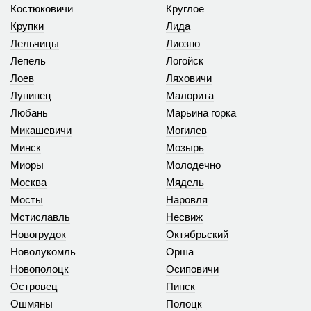
Костюковичи
Круглое
Крупки
Лида
Лельчицы
Лиозно
Лепель
Логойск
Лоев
Ляховичи
Лунинец
Малорита
Любань
Марьина горка
Микашевичи
Могилев
Минск
Мозырь
Миоры
Молодечно
Москва
Мядель
Мосты
Наровля
Мстиславль
Несвиж
Новогрудок
Октябрьский
Новолукомль
Орша
Новополоцк
Осиповичи
Островец
Пинск
Ошмяны
Полоцк