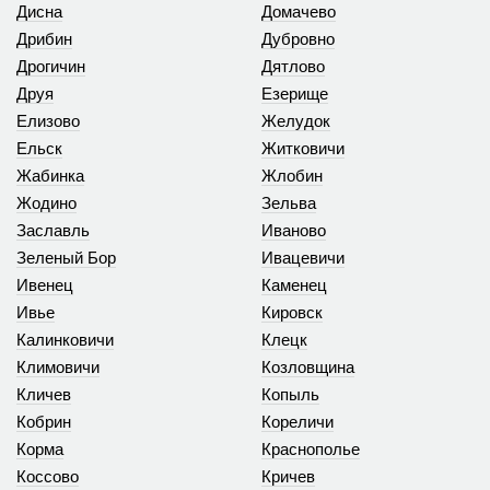
Дисна
Домачево
Дрибин
Дубровно
Дрогичин
Дятлово
Друя
Езерище
Елизово
Желудок
Ельск
Житковичи
Жабинка
Жлобин
Жодино
Зельва
Заславль
Иваново
Зеленый Бор
Ивацевичи
Ивенец
Каменец
Ивье
Кировск
Калинковичи
Клецк
Климовичи
Козловщина
Кличев
Копыль
Кобрин
Кореличи
Корма
Краснополье
Коссово
Кричев