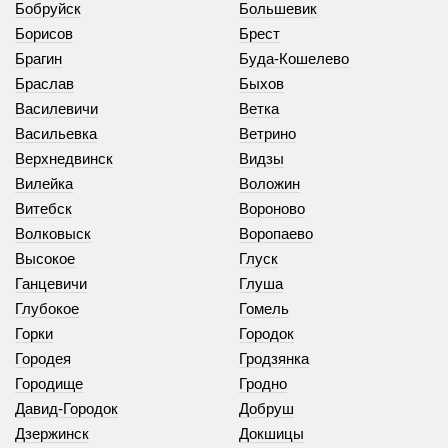
Бобруйск
Большевик
Борисов
Брест
Брагин
Буда-Кошелево
Браслав
Быхов
Василевичи
Ветка
Васильевка
Ветрино
Верхнедвинск
Видзы
Вилейка
Воложин
Витебск
Вороново
Волковыск
Воропаево
Высокое
Глуск
Ганцевичи
Глуша
Глубокое
Гомель
Горки
Городок
Городея
Гродзянка
Городище
Гродно
Давид-Городок
Добруш
Дзержинск
Докшицы